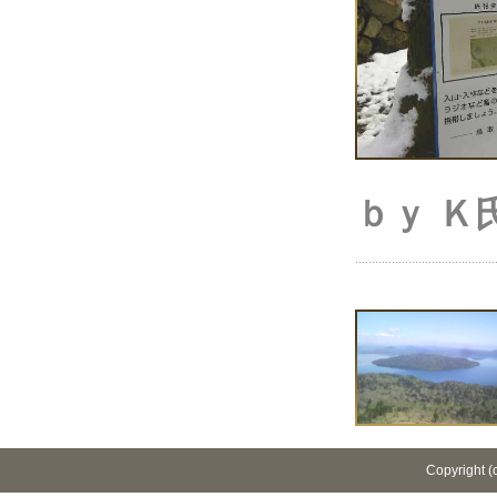
ｂｙ Ｋ
Copyright (c