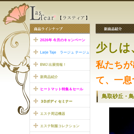
2026年 今月のキャンペーン
少しは
Larje Taje ラージュ テージュ
私たちが
BWJ 出展情報！
新商品紹介
て、一息
ヒートマット特集＆セール
鳥取砂丘・鳥
３Dボディ セミナー
エステ周辺機器
エステ制服コレクション