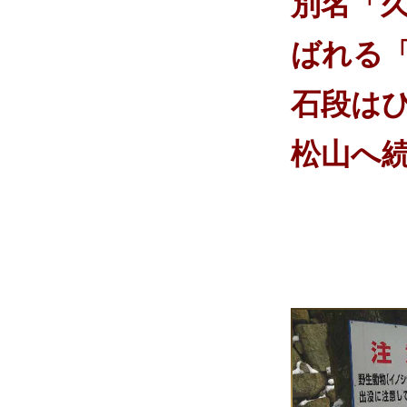
別名「
ばれる
石段は
松山へ