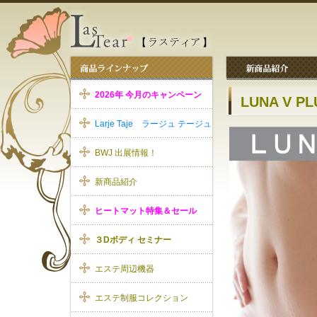
2026年 今月のキャンペーン
LUNA V
Larje Taje ラージュ テージュ
BWJ 出展情報！
新商品紹介
ヒートマット特集＆セール
３Dボディ セミナー
エステ周辺機器
エステ制服コレクション