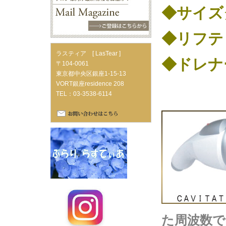
◆サイズ
◆リフ
ラスティア [ LasTear ]
◆ドレナ
〒104-0061
東京都中央区銀座1-15-13
VORT銀座residence 208
TEL：03-3538-6114
た周波数で