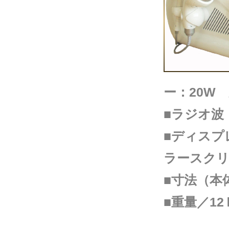
ー：20W 
■ラジオ波【
■ディスプレ
ラースク
■寸法（本体
■重量／12