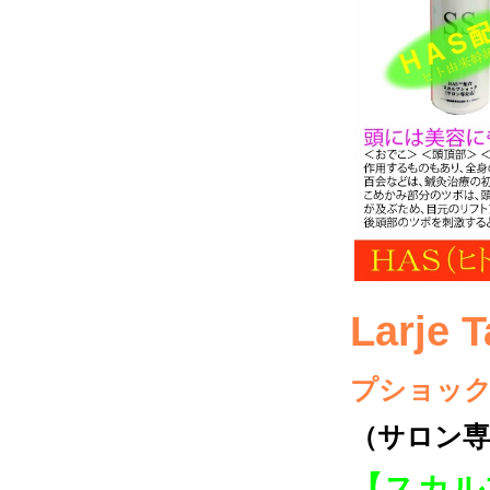
Larje 
プショッ
（サロン専
【スカル