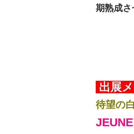
期熟成さ
出展メ
待望の
JEUN