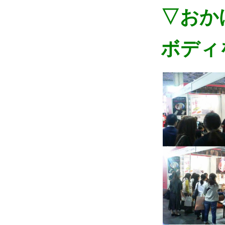
▽おか
ボディ