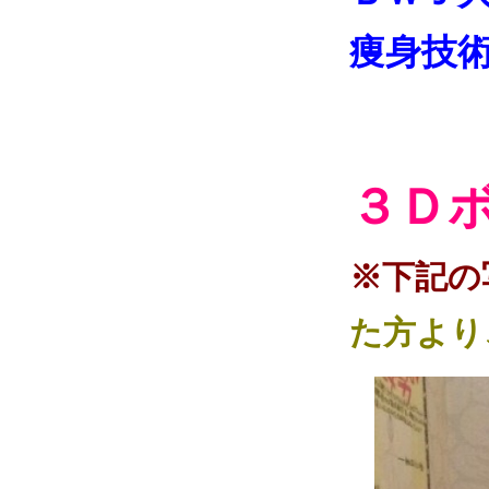
痩身技
“え
３Ｄ
※下記の
た方より