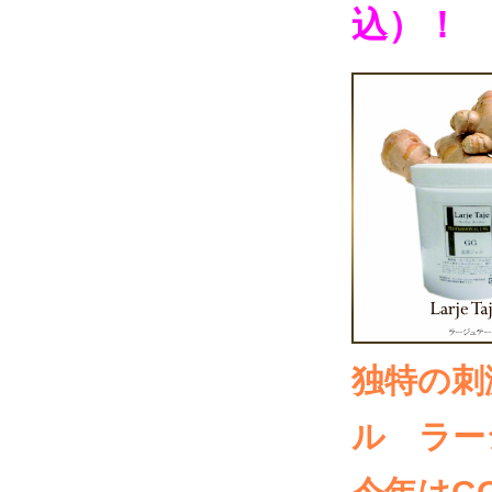
込）！
独特の刺
ル ラー