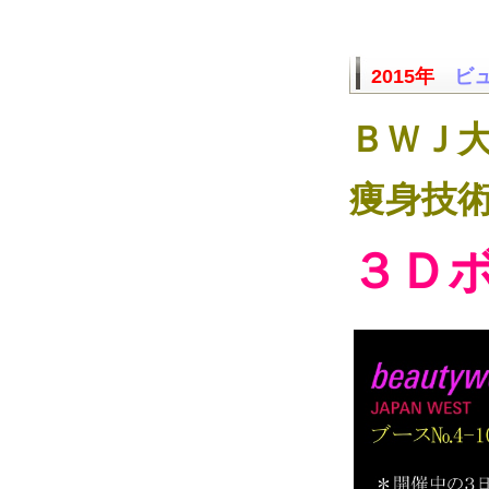
2015年
ビュ
ＢＷＪ
痩身技
３Ｄ