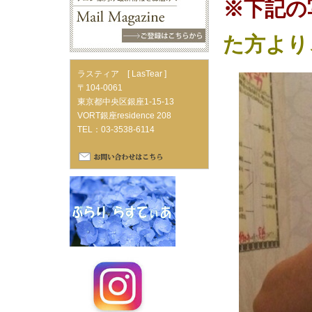
※下記の
た方より
ラスティア [ LasTear ]
〒104-0061
東京都中央区銀座1-15-13
VORT銀座residence 208
TEL：03-3538-6114