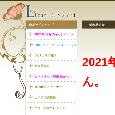
2026年 今月のキャンペーン
Larje Taje ラージュ テージュ
BWJ 出展情報！
202
新商品紹介
ヒートマット特集＆セール
ん。
３Dボディ セミナー
エステ周辺機器
エステ制服コレクション