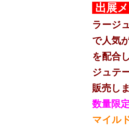
出展メ
ラージ
で人気
を配合
ジュテ
販売し
数量限
マイルド