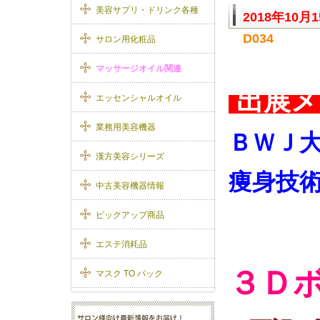
美容サプリ・ドリンク各種
2018年10月
D034
サロン用化粧品
マッサージオイル関連
出展メ
エッセンシャルオイル
業務用美容機器
ＢＷＪ
漢方美容シリーズ
痩身技
中古美容機器情報
ピックアップ商品
“え
エステ消耗品
３Ｄ
マスク TO パック