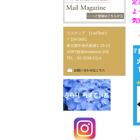
定
よ
気
ラスティア [ LasTear ]
〒104-0061
東京都中央区銀座1-15-13
VORT銀座residence 208
TEL：03-3538-6114