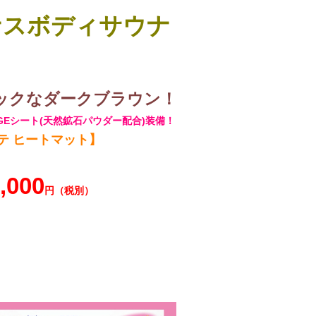
ナスボディサウナ
ックなダークブラウン！
GEシート(天然鉱石パウダー配合)装備！
テ ヒートマット】
,000
円（税別）