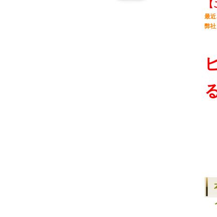
【
最近
弊社