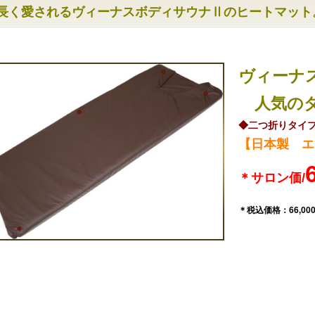
長く愛されるヴィーナスボディサウナⅡのヒートマット
ヴィーナ
人気のダ
◆二つ折りタイ
【日本製 エ
＊サロン価/
＊税込価格：66,0