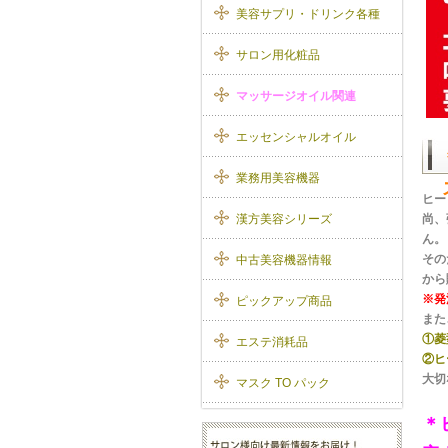
美容サプリ・ドリンク各種
サロン用化粧品
マッサージオイル関連
エッセンシャルオイル
業務用美容機器
ヒー
漢方美容シリーズ
尚、
ん。
その
中古美容機器情報
から
※発
ピックアップ商品
また
①菱
エステ消耗品
②ヒ
大切
マスク TO パック
＊