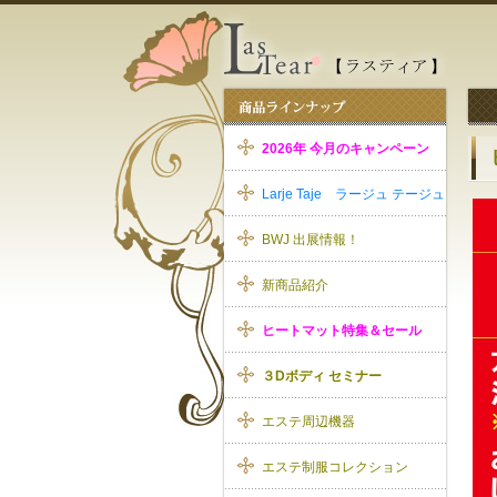
2026年 今月のキャンペーン
Larje Taje ラージュ テージュ
BWJ 出展情報！
新商品紹介
ヒートマット特集＆セール
３Dボディ セミナー
エステ周辺機器
エステ制服コレクション