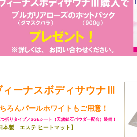
ヴィーナスボディサウナⅢ
ちろんパールホワイトもご用意！
三つ折りタイプ／SGEシート（天然鉱石パウダー配合）装備！
日本製 エステ ヒートマット】