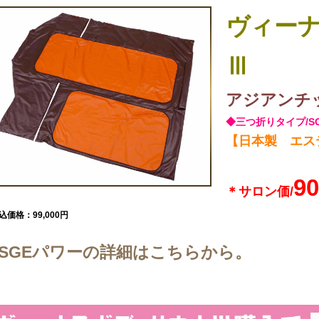
ヴィー
Ⅲ
アジアンチ
◆三つ折りタイプ/S
【日本製 エス
90
＊サロン価/
込価格：99,000円
SGEパワーの詳細はこちらから。