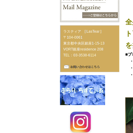
全
ラスティア [ LasTear ]
ト
〒104-0061
東京都中央区銀座1-15-13
を
VORT銀座residence 208
■
TEL：03-3538-6114
・
・
・