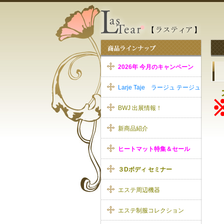
2026年 今月のキャンペーン
Larje Taje ラージュ テージュ
BWJ 出展情報！
新商品紹介
ヒートマット特集＆セール
３Dボディ セミナー
エステ周辺機器
エステ制服コレクション