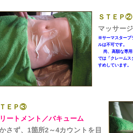
ＳＴＥＰ②
マッサー
※サーマスタープ
ルは不可です。
尚、高額な専用ク
では「クレームスタ
すめしています。
ＴＥＰ③
リートメント／バキューム
かさず、1箇所2～4カウントを目