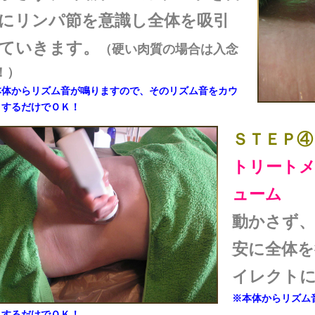
にリンパ節を意識し全体を吸引
ていきます。
（硬い肉質の場合は入念
！）
本体からリズム音が鳴りますので、そのリズム音をカウ
トするだけでＯＫ！
ＳＴＥＰ④
トリート
ューム
動かさず、
安に全体を
イレクト
※本体からリズム
トするだけでＯＫ！