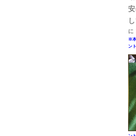
安
し
に
※
ン
ン