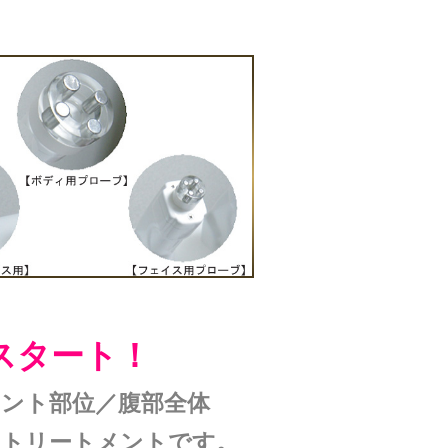
スタート！
ント部位／腹部全体
のトリートメントです。