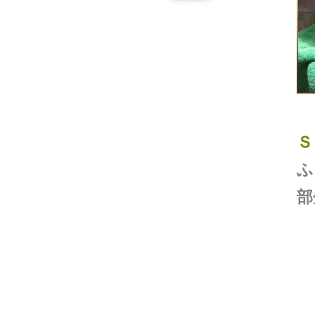
Ｓ
ふ
部