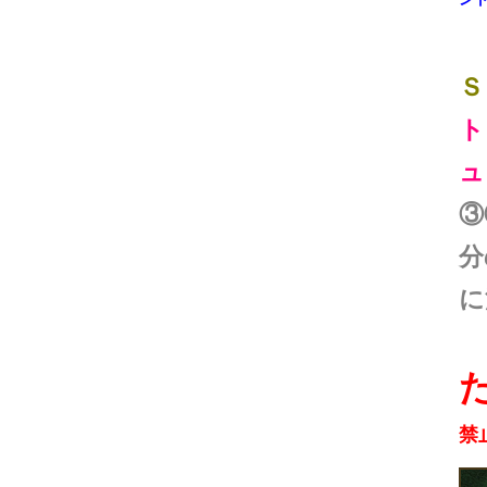
Ｓ
ト
ュ
③
分
に
禁