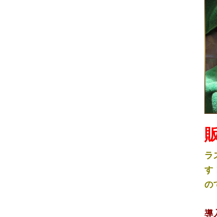
ラ
す
の
導