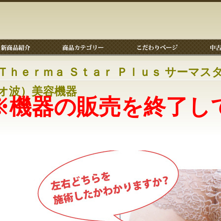
Ｔｈｅｒｍａ Ｓｔａｒ Ｐｌｕｓ サーマ
オ波）美容機器
※機器の販売を終了し